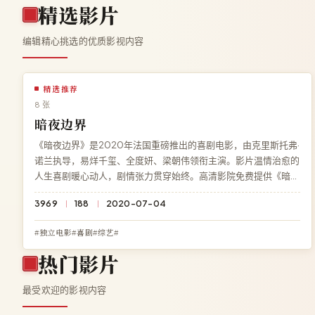
精选影片
编辑精心挑选的优质影视内容
精选推荐
8 张
暗夜边界
《暗夜边界》是2020年法国重磅推出的喜剧电影，由克里斯托弗·
诺兰执导，易烊千玺、全度妍、梁朝伟领衔主演。影片温情治愈的
人生喜剧暖心动人，剧情张力贯穿始终。高清影院免费提供《暗夜
边界》完整版在线观看，BD 蓝光画质流畅播放，无广告无需注
3969
188
2020-07-04
册。
#独立电影#喜剧#综艺#
热门影片
最受欢迎的影视内容