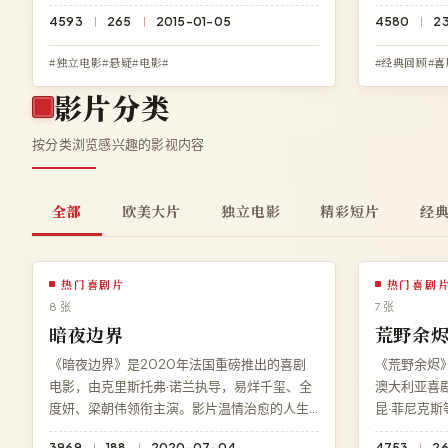
的迷局，每一个细节都暗藏伏笔。现可在高清
禁，每一个
4593
265
2015-01-05
4580
2
影院免费在线观看《猎艳风波》高清完整版，
免费在线观
1080P 蓝光多端兼容。
1080P 蓝
#独立电影#悬疑#电影#
#经典回顾#喜
影片分类
按分类浏览感兴趣的影视内容
全部
欧美大片
独立电影
精彩短片
经
热门喜剧片
热门喜剧
8 张
7 张
暗夜边界
荒野余
《暗夜边界》是2020年法国重磅推出的喜剧
《荒野余烬》
电影，由克里斯托弗·诺兰执导，易烊千玺、全
澳大利亚喜
度妍、梁朝伟领衔主演。影片温情治愈的人生
昆·菲尼克
喜剧暖心动人，剧情张力贯穿始终。高清影院
爆笑桥段一
3969
188
2020-07-04
4753
2