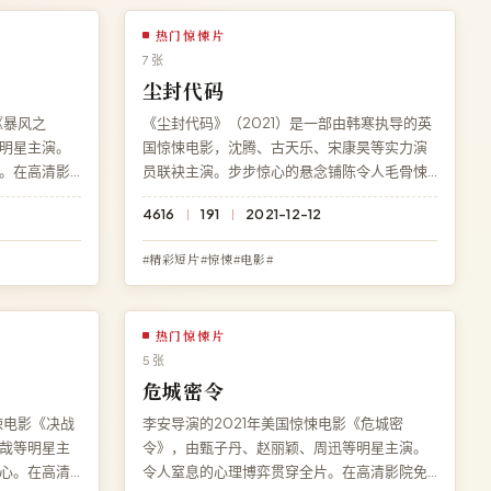
热门惊悚片
7 张
尘封代码
《暴风之
《尘封代码》（2021）是一部由韩寒执导的英
明星主演。
国惊悚电影，沈腾、古天乐、宋康昊等实力演
。在高清影
员联袂主演。步步惊心的悬念铺陈令人毛骨悚
电影，无需
然。在线观看免费高清完整电影《尘封代
4616
191
2021-12-12
畅播放。
码》，杜比全景声流畅播放，永久免费、零广
告。
#精彩短片#惊悚#电影#
热门惊悚片
5 张
危城密令
悚电影《决战
李安导演的2021年美国惊悚电影《危城密
哉等明星主
令》，由甄子丹、赵丽颖、周迅等明星主演。
心。在高清
令人窒息的心理博弈贯穿全片。在高清影院免