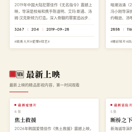
2019年中国大陆犯罪佳作《无名指令》震撼上
暗潮汹涌（2
映，导演是枝裕和携手陈道明、艾玛·斯通、汤
冯小刚导演
姆·汉克斯倾力打造。深入骨髓的罪案追凶步步
约翰逊、汤
惊心，每一个细节都暗藏伏笔。现可在高清影
受，结局充
3267
204
2019-09-28
2858
11
院免费在线观看《无名指令》高清完整版，HD
影院即享《
高清多端兼容。
看，BD 蓝
#欧美大片#犯罪#综艺#
#精彩短片#动
🆕
最新上映
最新上映的精品影视内容，第一时间观看
最新爱情片
最新冒险
8 张
5 张
焦土救援
断桥之
2026年韩国爱情佳作《焦土救援》震撼上映，
新海诚导演的