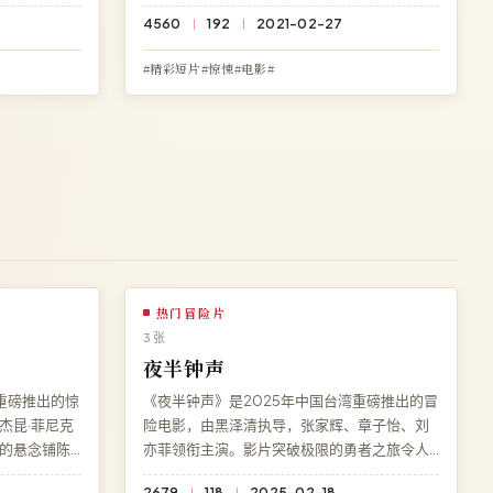
整电影，无
费观看《危城密令》高清完整电影，无需下
4560
192
2021-02-27
流畅播放。
载、无需注册，杜比全景声多端流畅播放。
#精彩短片#惊悚#电影#
热门冒险片
3 张
夜半钟声
重磅推出的惊
《夜半钟声》是2025年中国台湾重磅推出的冒
杰昆·菲尼克
险电影，由黑泽清执导，张家辉、章子怡、刘
的悬念铺陈
亦菲领衔主演。影片突破极限的勇者之旅令人
。高清影院
热血沸腾，剧情张力贯穿始终。高清影院免费
2679
118
2025-02-18