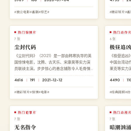
免费提供《暗夜边界》完整版在线观看，BD 蓝
影《荒野余烬
光画质流畅播放，无广告无需注册。
费、零广告
#独立电影#喜剧#综艺#
#精彩短片#喜
热门惊悚片
热门动作
7 张
6 张
尘封代码
极昼追
《尘封代码》（2021）是一部由韩寒执导的英
《极昼追凶》
国惊悚电影，沈腾、古天乐、宋康昊等实力演
中国台湾动
员联袂主演。步步惊心的悬念铺陈令人毛骨悚
莱克等实力
然。在线观看免费高清完整电影《尘封代
逐令观众肾
4616
191
2021-12-12
4490
11
码》，杜比全景声流畅播放，永久免费、零广
整电影《极昼
告。
永久免费、
#精彩短片#惊悚#电影#
#经典回顾#动
热门犯罪片
热门动漫
7 张
7 张
无名指令
暗潮汹