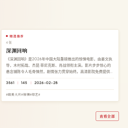
精选推荐
4 张
深渊回响
《深渊回响》是2026年中国大陆重磅推出的惊悚电影，由姜文执
导，木村拓哉、杰昆·菲尼克斯、肖战领衔主演。影片步步惊心的
悬念铺陈令人毛骨悚然，剧情张力贯穿始终。高清影院免费提供
《深渊回响》完整版在线观看，杜比全景声画质流畅播放，无广告
3561
145
2026-02-28
无需注册。
#欧美大片#惊悚#综艺#
查看全部