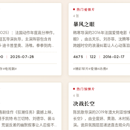
片
热门爱情片
4 张
日
暴风之眼
025）：法国动作年度高分神作，
韩寒导演的2016年法国爱情电影
伦纽瓦导演执导，主演阵容包含肖
眼》，由古天乐、刘亦菲、沈腾等
多·迪卡普里奥、汤唯。拳拳到肉的
跨越时空的浪漫纠葛让人心动落泪
面贯穿全片，结局充满意料之外的
院免费观看《暴风之眼》高清完整
00
2025-07-28
4675
122
2016-02-17
访问高清影院即享《荒原追日》免
下载、无需注册，BD 蓝光多端流
在线观看，HD 高清极速加载。
作#电视剧#
#精彩短片#爱情#动漫#
片
热门惊悚片
6 张
务
决战长空
国喜剧佳作《狂潮任务》震撼上映，
陈凯歌导演的2019年澳大利亚惊
携手凯特·布兰切特、刘德华、裴斗
长空》，由全度妍、黄渤、木村拓
。荒诞反差的幽默叙事让人忍俊不
演。诡异氛围层层递进直击观众内