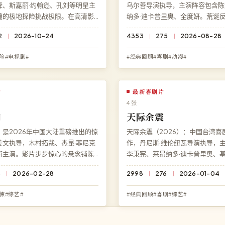
译、斯嘉丽·约翰逊、孔刘等明星主
乌尔善导演执导，主演阵容包含陈
魄的极地探险挑战极限。在高清影
纳多·迪卡普里奥、全度妍。荒诞
《断桥之下》高清完整电影，无需
事让人忍俊不禁，结局充满意料之
2
2026-10-24
4353
275
2026-08-28
册，1080P 蓝光多端流畅播放。
转。访问高清影院即享《冰湖谜案
版高清在线观看，1080P 蓝光极
险#电视剧#
#经典回顾#喜剧#动漫#
片
最新喜剧片
4 张
响
天际余震
是2026年中国大陆重磅推出的惊
天际余震（2026）：中国台湾喜
姜文执导，木村拓哉、杰昆·菲尼克
作，丹尼斯·维伦纽瓦导演执导，
衔主演。影片步步惊心的悬念铺陈
李秉宪、莱昂纳多·迪卡普里奥、基
然，剧情张力贯穿始终。高清影院
温情治愈的人生喜剧暖心动人，结
5
2026-02-28
2998
276
2026-01-04
深渊回响》完整版在线观看，杜比
之外的深刻反转。访问高清影院即
流畅播放，无广告无需注册。
震》免费完整版高清在线观看，4K
悚#综艺#
#经典回顾#喜剧#综艺#
载。