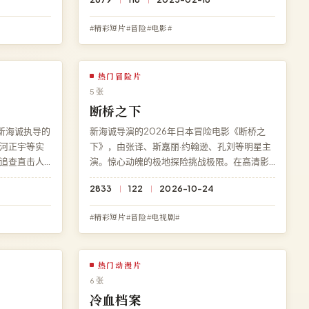
观看，杜比
提供《夜半钟声》完整版在线观看，4K 超清画
注册。
质流畅播放，无广告无需注册。
#精彩短片#冒险#电影#
热门冒险片
5 张
断桥之下
新海诚执导的
新海诚导演的2026年日本冒险电影《断桥之
河正宇等实
下》，由张译、斯嘉丽·约翰逊、孔刘等明星主
追查直击人
演。惊心动魄的极地探险挑战极限。在高清影
影《玫瑰荆
院免费观看《断桥之下》高清完整电影，无需
2833
122
2026-10-24
久免费、零广
下载、无需注册，1080P 蓝光多端流畅播放。
#精彩短片#冒险#电视剧#
热门动漫片
6 张
冷血档案