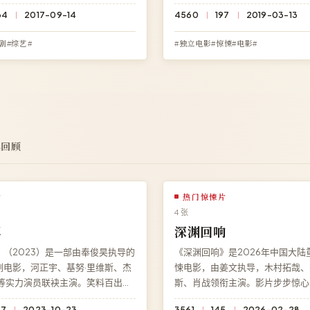
细节都暗藏伏笔。现可在高清影院
影院免费观看《决战长空》高清完
34
2017-09-14
4560
197
2019-03-13
看《狂潮任务》高清完整版，
需下载、无需注册，BD 蓝光多端
光多端兼容。
剧#综艺#
#独立电影#惊悚#电影#
典回顾
片
热门惊悚片
4 张
烬
深渊回响
（2023）是一部由奉俊昊执导的
《深渊回响》是2026年中国大陆
剧电影，河正宇、基努·里维斯、杰
悚电影，由姜文执导，木村拓哉、
斯等实力演员联袂主演。笑料百出的
斯、肖战领衔主演。影片步步惊心
刻不断。在线观看免费高清完整电
令人毛骨悚然，剧情张力贯穿始终
67
2023-10-23
3561
145
2026-02-28