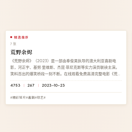
精选推荐
7 张
荒野余烬
《荒野余烬》（2023）是一部由奉俊昊执导的澳大利亚喜剧电
影，河正宇、基努·里维斯、杰昆·菲尼克斯等实力演员联袂主演。
笑料百出的爆笑桥段一刻不断。在线观看免费高清完整电影《荒野
余烬》，BD 蓝光流畅播放，永久免费、零广告。
4753
267
2023-10-23
#精彩短片#喜剧#综艺#