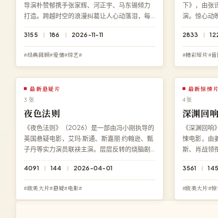
导演朴赞郁携手张家辉、河正宇、马东锡倾力
下》，由张
打造。跨越时空的浪漫纠葛让人心动落泪，每
演。惊心动
一个细节都暗藏伏笔。现可在高清影院免费在
院免费观看
3155
186
2026-11-11
2833
12
线观看《焦土救援》高清完整版，1080P 蓝光
下载、无需注
多端兼容。
#经典回顾#爱情#综艺#
#精彩短片#冒
最新悬疑片
最新惊悚
3 张
4 张
夜色法则
深渊回
《夜色法则》（2026）是一部由冯小刚执导的
《深渊回响》
英国悬疑电影，艾玛·斯通、斯嘉丽·约翰逊、甄
悚电影，由
子丹等实力演员联袂主演。层层反转的烧脑剧
斯、肖战领
情令人欲罢不能。在线观看免费高清完整电影
令人毛骨悚
4091
144
2026-04-01
3561
14
《夜色法则》，4K 超清流畅播放，永久免费、
免费提供《
零广告。
全景声画质
#欧美大片#悬疑#电影#
#欧美大片#惊