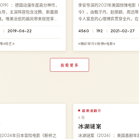
019）：德国动漫年度高分神作，
李安导演的2021年美国惊悚电影
执导，主演阵容包含沈腾、斯嘉丽·
令》，由甄子丹、赵丽颖、周迅等
唯。唯美治愈的画风带来视觉享
令人窒息的心理博弈贯穿全片。在
满意料之外的深刻反转。访问高清
费观看《危城密令》高清完整电影
6
2019-06-22
4560
192
2021-02-27
暗潮汹涌》免费完整版高清在线观
载、无需注册，杜比全景声多端流
光极速加载。
漫#综艺#
#精彩短片#惊悚#电影#
查看更多
片
最新喜剧片
5 张
下
冰湖谜案
2026年日本冒险电影《断桥之
冰湖谜案（2026）：美国喜剧年