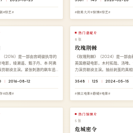
》，BD 蓝光流畅播放，永久免
免费提供《深渊回响》完整版在线
。
全景声画质流畅播放，无广告无需
剧#综艺#
#欧美大片#惊悚#综艺#
片
热门悬疑片
8 张
凶
玫瑰荆棘
（2016）是一部由宫崎骏执导的
《玫瑰荆棘》（2024）是一部由
作电影，绫濑遥、甄子丹、本·阿弗
英国悬疑电影，木村拓哉、汤唯、
演员联袂主演。紧张刺激的飙车追
力演员联袂主演。抽丝剥茧的真相
上腺素飙升。在线观看免费高清完
性深处。在线观看免费高清完整电
0
2016-08-12
3548
125
2024-05-15
追凶》，1080P 蓝光流畅播放，
棘》，1080P 蓝光流畅播放，永
零广告。
告。
作#动漫#
#独立电影#悬疑#电影#
片
热门惊悚片
5 张
涌
危城密令