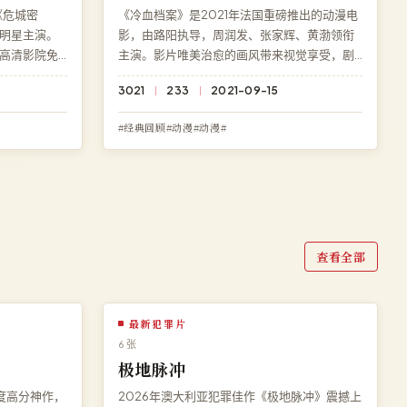
《危城密
《冷血档案》是2021年法国重磅推出的动漫电
明星主演。
影，由路阳执导，周润发、张家辉、黄渤领衔
高清影院免
主演。影片唯美治愈的画风带来视觉享受，剧
，无需下
情张力贯穿始终。高清影院免费提供《冷血档
3021
233
2021-09-15
畅播放。
案》完整版在线观看，BD 蓝光画质流畅播放，
无广告无需注册。
#经典回顾#动漫#动漫#
查看全部
最新犯罪片
6 张
极地脉冲
度高分神作，
2026年澳大利亚犯罪佳作《极地脉冲》震撼上