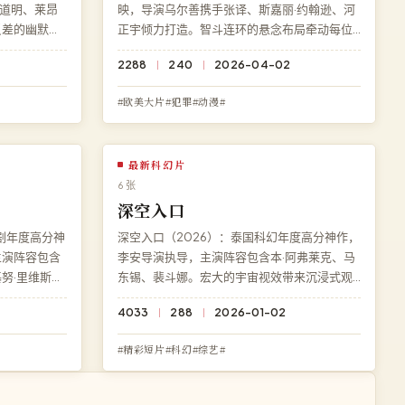
道明、莱昂
映，导演乌尔善携手张译、斯嘉丽·约翰逊、河
反差的幽默叙
正宇倾力打造。智斗连环的悬念布局牵动每位
外的深刻反
观众，每一个细节都暗藏伏笔。现可在高清影
2288
240
2026-04-02
》免费完整
院免费在线观看《极地脉冲》高清完整版，BD
速加载。
蓝光多端兼容。
#欧美大片#犯罪#动漫#
最新科幻片
6 张
深空入口
剧年度高分神
深空入口（2026）：泰国科幻年度高分神作，
主演阵容包含
李安导演执导，主演阵容包含本·阿弗莱克、马
努·里维斯。
东锡、裴斗娜。宏大的宇宙视效带来沉浸式观
局充满意料
影体验，结局充满意料之外的深刻反转。访问
4033
288
2026-01-02
享《天际余
高清影院即享《深空入口》免费完整版高清在
 超清极速加
线观看，BD 蓝光极速加载。
#精彩短片#科幻#综艺#